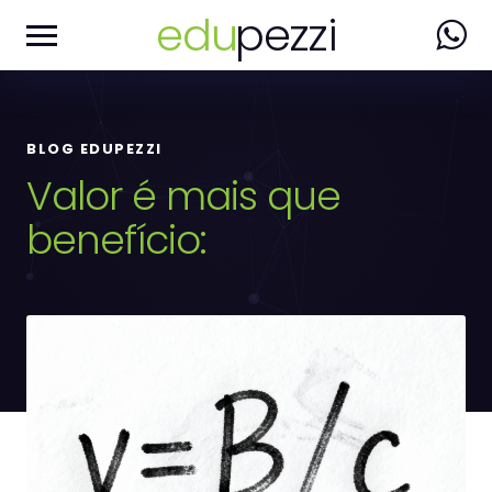
edu
pezzi
BLOG EDUPEZZI
Valor é mais que
benefício: