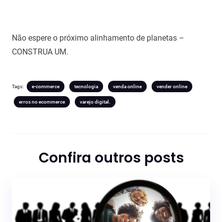
Não espere o próximo alinhamento de planetas –
CONSTRUA UM.
Tags:
e-commerce
tecnologia
venda online
vender online
erros no ecommerce
varejo digital.
Confira outros posts