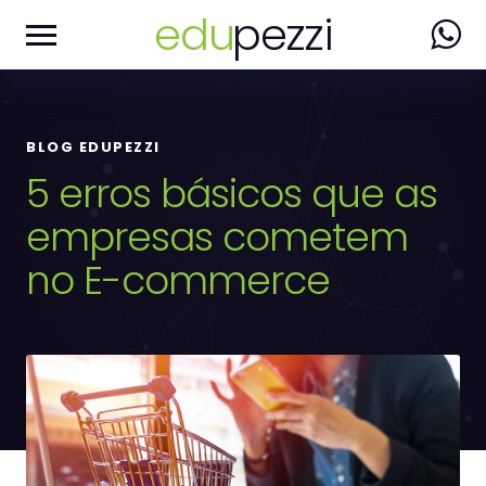
edu
pezzi
BLOG EDUPEZZI
5 erros básicos que as
empresas cometem
no E-commerce